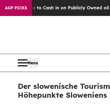
e Chance to Cash in on Publicly Owned oil
Five Q
AGP PICKS
Menu
Der slowenische Tourismu
Höhepunkte Sloweniens 