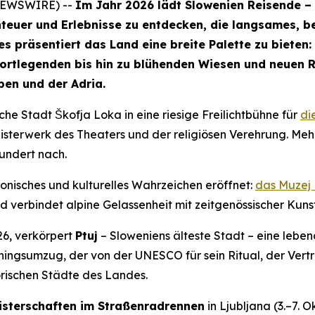
 NEWSWIRE) --
Im Jahr 2026 lädt Slowenien Reisende – 
nteuer und Erlebnisse zu entdecken, die langsames, b
 präsentiert das Land eine breite Palette zu bieten:
sportlegenden bis hin zu blühenden Wiesen und neuen 
pen und der Adria.
iche Stadt Škofja Loka in eine riesige Freilichtbühne für
di
isterwerk des Theaters und der religiösen Verehrung. Meh
undert nach.
onisches und kulturelles Wahrzeichen eröffnet:
das Muzej
 verbindet alpine Gelassenheit mit zeitgenössischer Kuns
6, verkörpert
Ptuj
– Sloweniens älteste Stadt – eine lebend
ingsumzug, der von der UNESCO für sein Ritual, der Vert
orischen Städte des Landes.
sterschaften im Straßenradrennen
in Ljubljana (3.–7. 