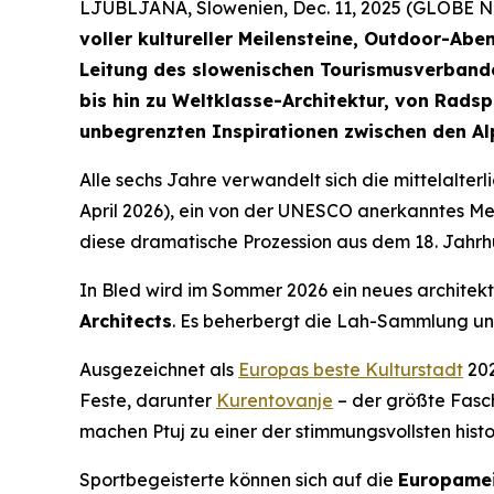
LJUBLJANA, Slowenien, Dec. 11, 2025 (GLOBE
voller kultureller Meilensteine, Outdoor-Abe
Leitung des slowenischen Tourismusverbandes
bis hin zu Weltklasse-Architektur, von Rad
unbegrenzten Inspirationen zwischen den Al
Alle sechs Jahre verwandelt sich die mittelalterl
April 2026), ein von der UNESCO anerkanntes Me
diese dramatische Prozession aus dem 18. Jahrh
In Bled wird im Sommer 2026 ein neues architekt
Architects
. Es beherbergt die Lah-Sammlung und
Ausgezeichnet als
Europas beste Kulturstadt
202
Feste, darunter
Kurentovanje
– der größte Fasch
machen Ptuj zu einer der stimmungsvollsten hist
Sportbegeisterte können sich auf die
Europamei