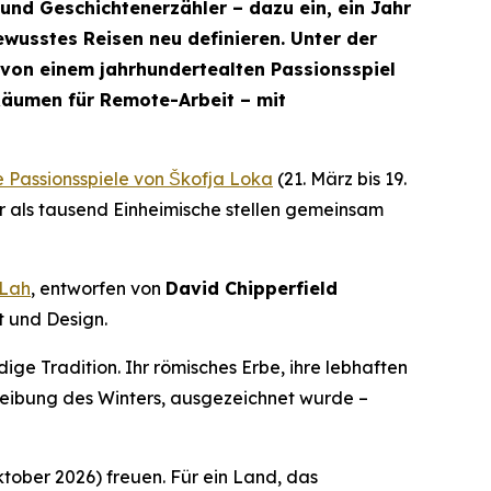
und Geschichtenerzähler – dazu ein, ein Jahr
ewusstes Reisen neu definieren. Unter der
 von einem jahrhundertealten Passionsspiel
Räumen für Remote-Arbeit – mit
e Passionsspiele von Škofja Loka
(21. März bis 19.
r als tausend Einheimische stellen gemeinsam
 Lah
, entworfen von
David Chipperfield
t und Design.
ige Tradition. Ihr römisches Erbe, ihre lebhaften
reibung des Winters, ausgezeichnet wurde –
Oktober 2026) freuen. Für ein Land, das