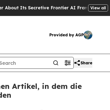
t Its Secretive Frontier AI Framework
The Cycl
View all
Provided by AGP
Share
en Artikel, in dem die
den