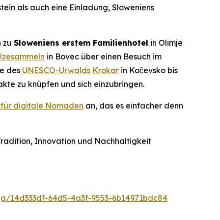
stein als auch eine Einladung, Sloweniens
n zu
Sloweniens erstem Familienhotel
in Olimje
ilzesammeln
in Bovec über einen Besuch im
se des
UNESCO-Urwalds Krokar
in Kočevsko bis
kte zu knüpfen und sich einzubringen.
 für digitale Nomaden
an, das es einfacher denn
radition, Innovation und Nachhaltigkeit
g/14d333df-64d5-4a3f-9553-6b14971bdc84