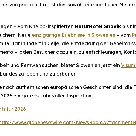
č
hervorgebracht hat, ist dies sowohl ein sportlicher Meilen
ngen – vom Kneipp-inspirierten
NaturHotel Snovik
bis hi
reichern. Neue
einzigartige Erlebnisse in Slowenien
– vom
P
 19. Jahrhundert in Celje, die Entdeckung der Geheimnis
mesto – laden Besucher dazu ein, zu entschleunigen, Konta
beit und Fernweh suchen, bietet Slowenien jetzt ein
Visum
 Landes zu leben und zu arbeiten.
e nach authentischen europäischen Geschichten sind, die T
2026 ein ganzes Jahr voller Inspiration.
hts für 2026
http://www.globenewswire.com/NewsRoom/AttachmentN