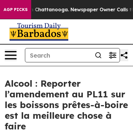
se
Chaos in Chattanooga. Newspaper Owner Calls the 
AGP PICKS
Alcool : Reporter
l’amendement au PL11 sur
les boissons prêtes-à-boire
est la meilleure chose à
faire